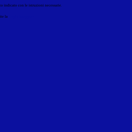
o indicato con le istruzioni necessarie.
ite la
Login Spaggiari