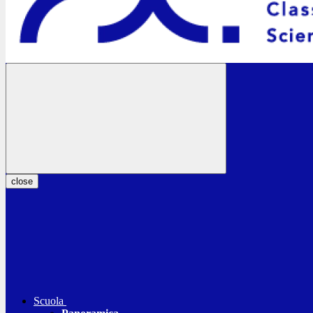
close
Scuola