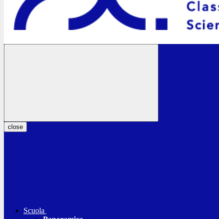
close
Scuola