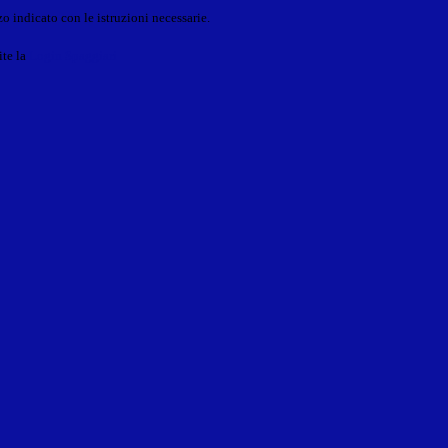
o indicato con le istruzioni necessarie.
ite la
Login Spaggiari