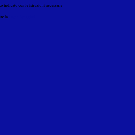
o indicato con le istruzioni necessarie.
ite la
Login Spaggiari