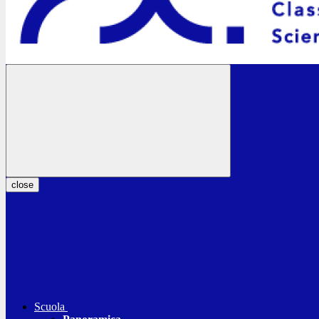
close
Scuola