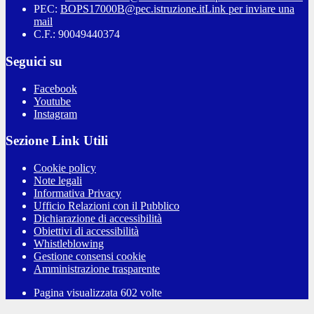
PEC:
BOPS17000B@pec.istruzione.it
Link per inviare una
mail
C.F.: 90049440374
Seguici su
Facebook
Youtube
Instagram
Sezione Link Utili
Cookie policy
Note legali
Informativa Privacy
Ufficio Relazioni con il Pubblico
Dichiarazione di accessibilità
Obiettivi di accessibilità
Whistleblowing
Gestione consensi cookie
Amministrazione trasparente
Pagina visualizzata
602
volte