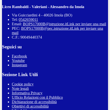
Liceo Rambaldi - Valeriani - Alessandro da Imola
Via Guicciardini 4 - 40026 Imola (BO)
Tel:
0542659011
Email:
BOPS17000B@istruzione.it
Link per inviare una mail
PEC:
BOPS17000B@pec.istruzione.it
Link per inviare una
mail
C.F.: 90049440374
Seguici su
Facebook
Youtube
Instagram
Sezione Link Utili
Cookie policy
Note legali
Informativa Privacy
Ufficio Relazioni con il Pubblico
Dichiarazione di accessibilità
Obiettivi di accessibilità