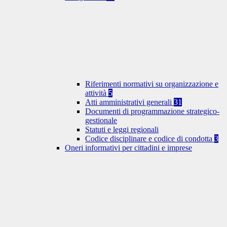
Riferimenti normativi su organizzazione e
attività
5
Atti amministrativi generali
31
Documenti di programmazione strategico-
gestionale
Statuti e leggi regionali
Codice disciplinare e codice di condotta
3
Oneri informativi per cittadini e imprese