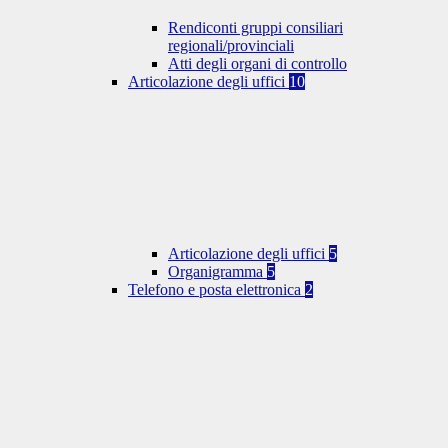
Rendiconti gruppi consiliari
regionali/provinciali
Atti degli organi di controllo
Articolazione degli uffici
10
Articolazione degli uffici
5
Organigramma
5
Telefono e posta elettronica
2