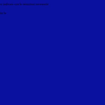
o indicato con le istruzioni necessarie.
ite la
Login Spaggiari