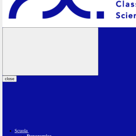
close
Scuola