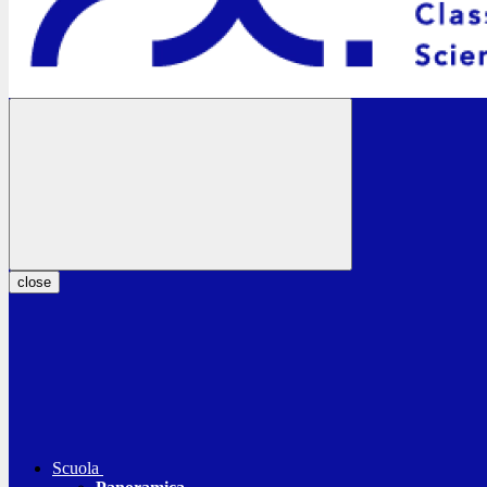
close
Scuola