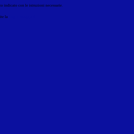
o indicato con le istruzioni necessarie.
ite la
Login Spaggiari