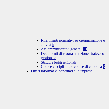
Riferimenti normativi su organizzazione e
attività
5
Atti amministrativi generali
31
Documenti di programmazione strategico-
gestionale
Statuti e leggi regionali
Codice disciplinare e codice di condotta
3
Oneri informativi per cittadini e imprese