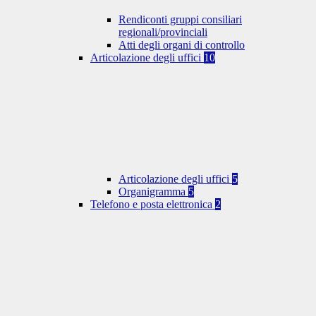
Rendiconti gruppi consiliari
regionali/provinciali
Atti degli organi di controllo
Articolazione degli uffici
10
Articolazione degli uffici
5
Organigramma
5
Telefono e posta elettronica
2