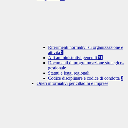
Riferimenti normativi su organizzazione e
attività
5
Atti amministrativi generali
31
Documenti di programmazione strategico-
gestionale
Statuti e leggi regionali
Codice disciplinare e codice di condotta
3
Oneri informativi per cittadini e imprese