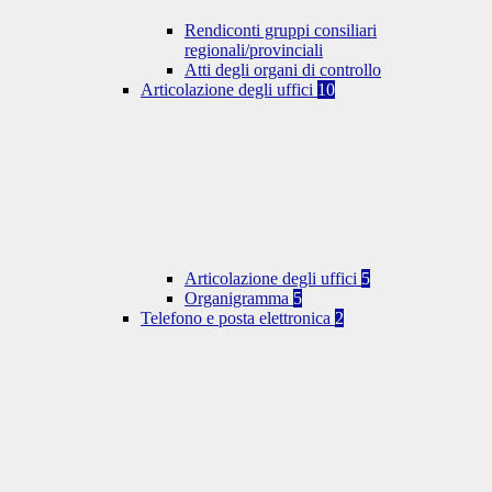
Rendiconti gruppi consiliari
regionali/provinciali
Atti degli organi di controllo
Articolazione degli uffici
10
Articolazione degli uffici
5
Organigramma
5
Telefono e posta elettronica
2