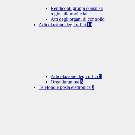
Rendiconti gruppi consiliari
regionali/provinciali
Atti degli organi di controllo
Articolazione degli uffici
10
Articolazione degli uffici
5
Organigramma
5
Telefono e posta elettronica
2