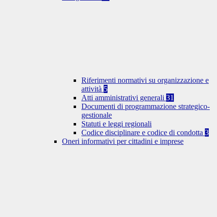
Riferimenti normativi su organizzazione e
attività
5
Atti amministrativi generali
31
Documenti di programmazione strategico-
gestionale
Statuti e leggi regionali
Codice disciplinare e codice di condotta
3
Oneri informativi per cittadini e imprese