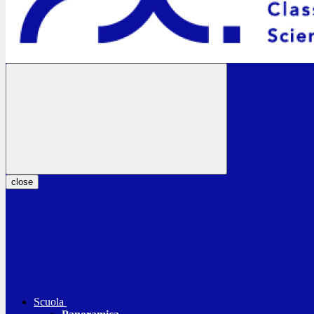
close
Scuola