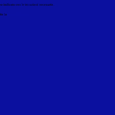
o indicato con le istruzioni necessarie.
ite la
Login Spaggiari