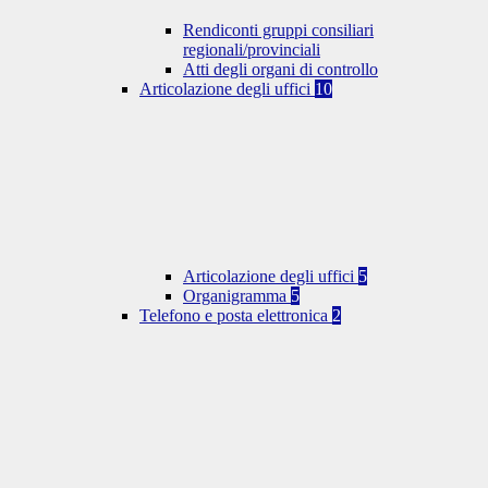
Rendiconti gruppi consiliari
regionali/provinciali
Atti degli organi di controllo
Articolazione degli uffici
10
Articolazione degli uffici
5
Organigramma
5
Telefono e posta elettronica
2