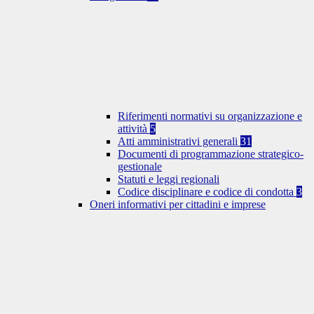
Riferimenti normativi su organizzazione e
attività
5
Atti amministrativi generali
31
Documenti di programmazione strategico-
gestionale
Statuti e leggi regionali
Codice disciplinare e codice di condotta
3
Oneri informativi per cittadini e imprese