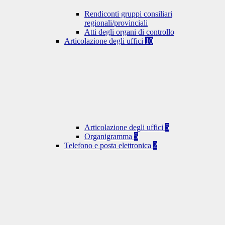
Rendiconti gruppi consiliari
regionali/provinciali
Atti degli organi di controllo
Articolazione degli uffici
10
Articolazione degli uffici
5
Organigramma
5
Telefono e posta elettronica
2