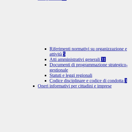
Riferimenti normativi su organizzazione e
attività
5
Atti amministrativi generali
31
Documenti di programmazione strategico-
gestionale
Statuti e leggi regionali
Codice disciplinare e codice di condotta
3
Oneri informativi per cittadini e imprese