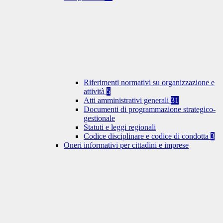
Riferimenti normativi su organizzazione e
attività
5
Atti amministrativi generali
31
Documenti di programmazione strategico-
gestionale
Statuti e leggi regionali
Codice disciplinare e codice di condotta
3
Oneri informativi per cittadini e imprese