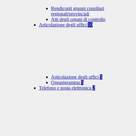
Rendiconti gruppi consiliari
regionali/provinciali
Atti degli organi di controllo
Articolazione degli uffici
10
Articolazione degli uffici
5
Organigramma
5
Telefono e posta elettronica
2