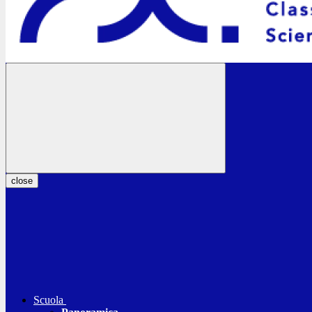
close
Scuola