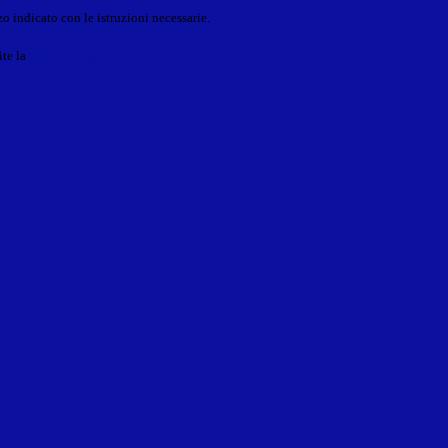
o indicato con le istruzioni necessarie.
ite la
Login Spaggiari